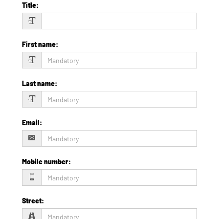
Title
:
First name
:
Last name
:
Email
:
Mobile number
:
Street
: